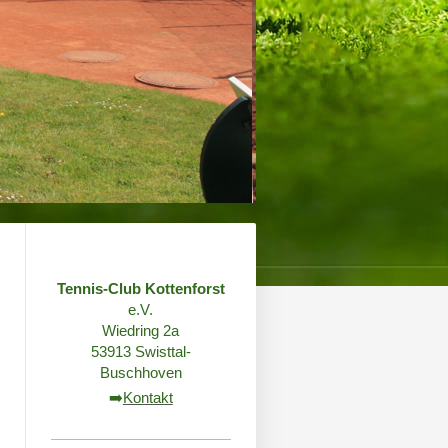
Tennis-Club Kottenforst
e.V.
Wiedring 2a
53913 Swisttal-
Buschhoven
➡️
Kontakt