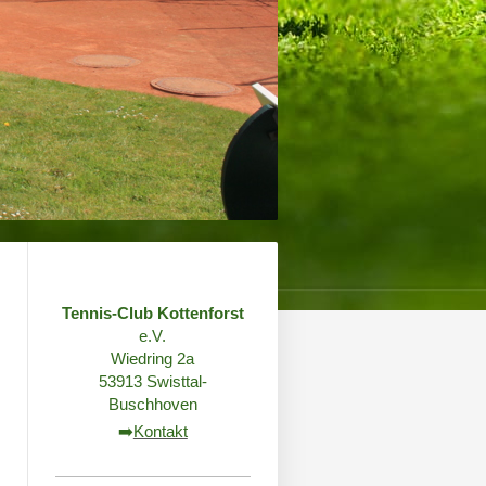
Tennis-Club Kottenforst
e.V.
Wiedring 2a
53913 Swisttal-
Buschhoven
➡️
Kontakt