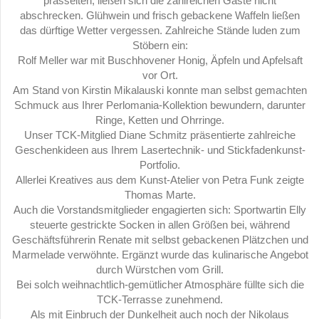
prasselten, ließen sich die zahlreichen Gäste nicht
abschrecken. Glühwein und frisch gebackene Waffeln ließen
das dürftige Wetter vergessen. Zahlreiche Stände luden zum
Stöbern ein:
Rolf Meller war mit Buschhovener Honig, Äpfeln und Apfelsaft
vor Ort.
Am Stand von Kirstin Mikalauski konnte man selbst gemachten
Schmuck aus Ihrer Perlomania-Kollektion bewundern, darunter
Ringe, Ketten und Ohrringe.
Unser TCK-Mitglied Diane Schmitz präsentierte zahlreiche
Geschenkideen aus Ihrem Lasertechnik- und Stickfadenkunst-
Portfolio.
Allerlei Kreatives aus dem Kunst-Atelier von Petra Funk zeigte
Thomas Marte.
Auch die Vorstandsmitglieder engagierten sich: Sportwartin Elly
steuerte gestrickte Socken in allen Größen bei, während
Geschäftsführerin Renate mit selbst gebackenen Plätzchen und
Marmelade verwöhnte. Ergänzt wurde das kulinarische Angebot
durch Würstchen vom Grill.
Bei solch weihnachtlich-gemütlicher Atmosphäre füllte sich die
TCK-Terrasse zunehmend.
Als mit Einbruch der Dunkelheit auch noch der Nikolaus