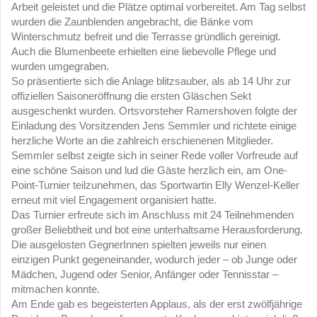
Arbeit geleistet und die Plätze optimal vorbereitet. Am Tag selbst
wurden die Zaunblenden angebracht, die Bänke vom
Winterschmutz befreit und die Terrasse gründlich gereinigt.
Auch die Blumenbeete erhielten eine liebevolle Pflege und
wurden umgegraben.
So präsentierte sich die Anlage blitzsauber, als ab 14 Uhr zur
offiziellen Saisoneröffnung die ersten Gläschen Sekt
ausgeschenkt wurden. Ortsvorsteher Ramershoven folgte der
Einladung des Vorsitzenden Jens Semmler und richtete einige
herzliche Worte an die zahlreich erschienenen Mitglieder.
Semmler selbst zeigte sich in seiner Rede voller Vorfreude auf
eine schöne Saison und lud die Gäste herzlich ein, am One-
Point-Turnier teilzunehmen, das Sportwartin Elly Wenzel-Keller
erneut mit viel Engagement organisiert hatte.
Das Turnier erfreute sich im Anschluss mit 24 Teilnehmenden
großer Beliebtheit und bot eine unterhaltsame Herausforderung.
Die ausgelosten GegnerInnen spielten jeweils nur einen
einzigen Punkt gegeneinander, wodurch jeder – ob Junge oder
Mädchen, Jugend oder Senior, Anfänger oder Tennisstar –
mitmachen konnte.
Am Ende gab es begeisterten Applaus, als der erst zwölfjährige