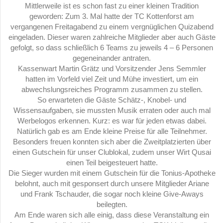
Mittlerweile ist es schon fast zu einer kleinen Tradition
geworden: Zum 3. Mal hatte der TC Kottenforst am
vergangenen Freitagabend zu einem vergnüglichen Quizabend
eingeladen. Dieser waren zahlreiche Mitglieder aber auch Gäste
gefolgt, so dass schließlich 6 Teams zu jeweils 4 – 6 Personen
gegeneinander antraten.
Kassenwart Martin Grätz und Vorsitzender Jens Semmler
hatten im Vorfeld viel Zeit und Mühe investiert, um ein
abwechslungsreiches Programm zusammen zu stellen.
So erwarteten die Gäste Schätz-, Knobel- und
Wissensaufgaben, sie mussten Musik erraten oder auch mal
Werbelogos erkennen. Kurz: es war für jeden etwas dabei.
Natürlich gab es am Ende kleine Preise für alle Teilnehmer.
Besonders freuen konnten sich aber die Zweitplatzierten über
einen Gutschein für unser Clublokal, zudem unser Wirt Qusai
einen Teil beigesteuert hatte.
Die Sieger wurden mit einem Gutschein für die Tonius-Apotheke
belohnt, auch mit gesponsert durch unsere Mitglieder Ariane
und Frank Tschauder, die sogar noch kleine Give-Aways
beilegten.
Am Ende waren sich alle einig, dass diese Veranstaltung ein