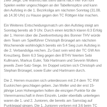
zwei Siege. Die Mannschaft steht damit nach vier von fünf
Spielen weiter ungeschlagen an der Tabellenspitze und kann
den Aufstieg in die 1. Bezirksliga am nächsten Sonntag (31.08.
ab 14.30 Uhr) zu Hause gegen den TC Röttgen klar machen.
Ein Weiteres Entscheidungsmatch um den Aufstieg steigt am
Sonntag bereits ab 9 Uhr. Durch einen letztlich klaren 6:3 Erfolg
der 1. Herren über die Zweitvertretung des Bonner THV würde
dem Team um Spielführer Christoph Brünagel am nächsten
Wochenende wohlmöglich bereits ein 5:4 Sieg zum Aufstieg in
die 2. Verbandsliga reichen. Zu Gast sein wird der TC GW Am
Kreuzberg. Beim 6:3 Sieg gegen den BTHV feierten Sebi
Kullmann, Markus Euler, Tobi Hartmann und Severin Wolters
jeweils Zwei-Satz-Siege. Im Doppel setzten sich Christoph und
Stephan Brünagel, sowie Euler und Hartmann durch.
Die 2. Herren mussten sich unterdessen mit 2:4 dem TC RW
Euskirchen geschlagen geben. Jan Meller und der erst 15-
jährige Leon Hohengarten holten die einzigen Punkte für die
Vierermannschaft in ihren Einzeln. Leider ebenfalls unterlegen
waren die 1. und 2. Junioren, die bereits am Samstag auf
Punktejagd gingen. Die 1. Junioren verloren mit 3:6 beim TC