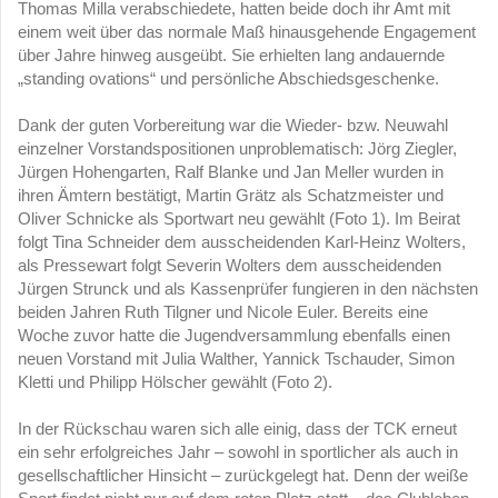
Thomas Milla verabschiedete, hatten beide doch ihr Amt mit
einem weit über das normale Maß hinausgehende Engagement
über Jahre hinweg ausgeübt. Sie erhielten lang andauernde
„
stan­ding ovations
“ und persönliche Abschiedsgeschenke.
Dank der guten Vorbereitung war die Wieder- bzw. Neuwahl
einzelner Vorstandspositionen unproblematisch: Jörg Ziegler,
Jürgen Hohengarten, Ralf Blanke und Jan Meller wurden in
ihren Ämtern bestätigt, Martin Grätz als Schatzmeister und
Oliver Schnicke als Sportwart neu gewählt (Foto 1). Im Beirat
folgt Tina Schneider dem ausscheidenden Karl-Heinz Wolters,
als Pressewart folgt Severin Wolters dem ausscheidenden
Jürgen Strunck und als
Kassenprüfer fungieren in den nächsten
beiden Jahren Ruth Tilgner und Nicole Euler.
Bereits eine
Woche zuvor hatte die Jugendversammlung ebenfalls einen
neuen Vorstand mit Julia Walther, Yannick Tschauder, Simon
Kletti und Philipp Hölscher gewählt (Foto 2).
In der Rückschau waren sich alle einig, dass der TCK erneut
ein sehr erfolgreiches Jahr – sowohl in sportlicher als auch in
gesellschaftlicher Hinsicht – zurückgelegt hat. Denn der weiße