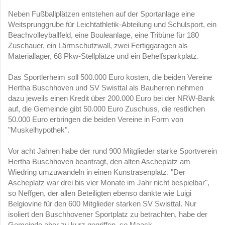
Neben Fußballplätzen entstehen auf der Sportanlage eine
Weitsprunggrube für Leichtathletik-Abteilung und Schulsport, ein
Beachvolleyballfeld, eine Bouleanlage, eine Tribüne für 180
Zuschauer, ein Lärmschutzwall, zwei Fertiggaragen als
Materiallager, 68 Pkw-Stellplätze und ein Behelfsparkplatz.
Das Sportlerheim soll 500.000 Euro kosten, die beiden Vereine
Hertha Buschhoven und SV Swisttal als Bauherren nehmen
dazu jeweils einen Kredit über 200.000 Euro bei der NRW-Bank
auf, die Gemeinde gibt 50.000 Euro Zuschuss, die restlichen
50.000 Euro erbringen die beiden Vereine in Form von
"Muskelhypothek".
Vor acht Jahren habe der rund 900 Mitglieder starke Sportverein
Hertha Buschhoven beantragt, den alten Ascheplatz am
Wiedring umzuwandeln in einen Kunstrasenplatz. "Der
Ascheplatz war drei bis vier Monate im Jahr nicht bespielbar",
so Neffgen, der allen Beteiligten ebenso dankte wie Luigi
Belgiovine für den 600 Mitglieder starken SV Swisttal. Nur
isoliert den Buschhovener Sportplatz zu betrachten, habe der
Gemeinde aber zu kurz gegriffen, so Maack.