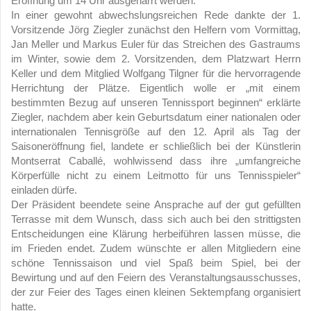
Eröffnung um 14 Uhr ausgeharrt werden.
In einer gewohnt abwechslungsreichen Rede dankte der 1.
Vorsitzende Jörg Ziegler zunächst den Helfern vom Vormittag,
Jan Meller und Markus Euler für das Streichen des Gastraums
im Winter, sowie dem 2. Vorsitzenden, dem Platzwart Herrn
Keller und dem Mitglied Wolfgang Tilgner für die hervorragende
Herrichtung der Plätze. Eigentlich wolle er „mit einem
bestimmten Bezug auf unseren Tennissport beginnen“ erklärte
Ziegler, nachdem aber kein Geburtsdatum einer nationalen oder
internationalen Tennisgröße auf den 12. April als Tag der
Saisoneröffnung fiel, landete er schließlich bei der Künstlerin
Montserrat Caballé, wohlwissend dass ihre „umfangreiche
Körperfülle nicht zu einem Leitmotto für uns Tennisspieler“
einladen dürfe.
Der Präsident beendete seine Ansprache auf der gut gefüllten
Terrasse mit dem Wunsch, dass sich auch bei den strittigsten
Entscheidungen eine Klärung herbeiführen lassen müsse, die
im Frieden endet. Zudem wünschte er allen Mitgliedern eine
schöne Tennissaison und viel Spaß beim Spiel, bei der
Bewirtung und auf den Feiern des Veranstaltungsausschusses,
der zur Feier des Tages einen kleinen Sektempfang organisiert
hatte.