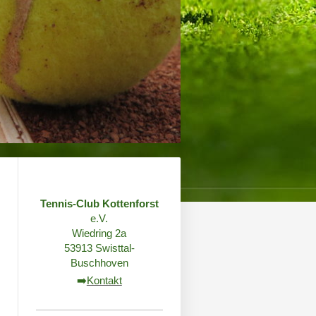
Tennis-Club Kottenforst
e.V.
Wiedring 2a
53913 Swisttal-
Buschhoven
➡️
Kontakt